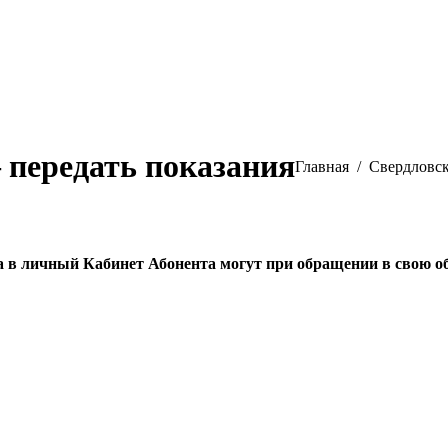
передать показания
Вы здесь:
Главная
Свердловск
а в личный Кабинет Абонента могут при обращении в свою 