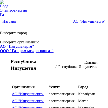
Вода
Электроэнергия
Газ
Назрань
АО "Ингушэнерго"
Выберите город
Выберите организацию
АО "Ингушэнерго"
ООО "Газпром межрегионгаз"
Республика
Вы здесь:
Главная
Республика Ингушетия
Ингушетия
Организация
Услуга
Город
АО "Ингушэнерго"
электроэнергия
Карабулак
АО "Ингушэнерго"
электроэнергия
Магас
АО "Ингушэнерго"
электроэнергия
Малгобег