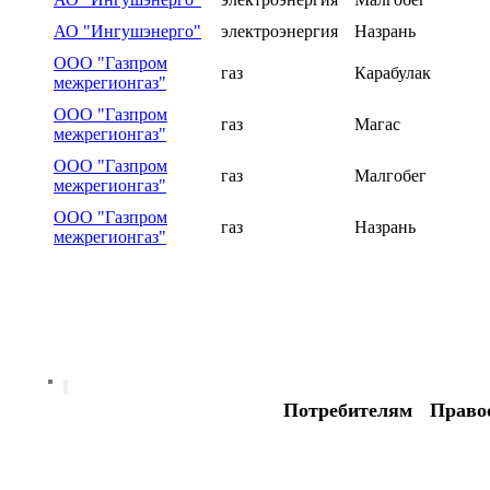
АО "Ингушэнерго"
электроэнергия
Назрань
ООО "Газпром
газ
Карабулак
межрегионгаз"
ООО "Газпром
газ
Магас
межрегионгаз"
ООО "Газпром
газ
Малгобег
межрегионгаз"
ООО "Газпром
газ
Назрань
межрегионгаз"
Потребителям
Право